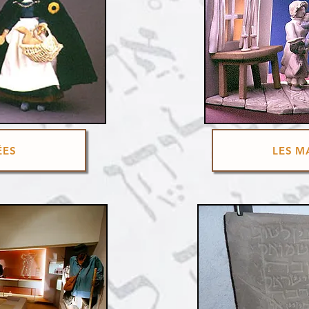
ÉES
LES M