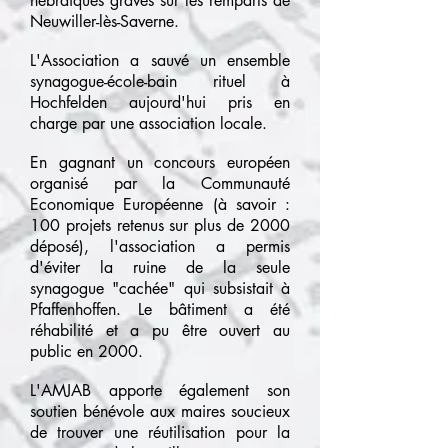
hébraïques gravés sur les remparts de
Neuwiller-lès­-Saverne.
L'Association a sauvé un ensemble
synagogue-école-bain rituel à
Hochfelden aujourd'hui pris en
charge par une association locale.
En gagnant un concours européen
organisé par la Communauté
Economique Européenne (à savoir :
100 projets retenus sur plus de 2000
déposé), l'association a permis
d'éviter la ruine de la seule
synagogue "cachée" qui subsistait à
Pfaffenhoffen. Le bâtiment a été
réhabilité et a pu être ouvert au
public en 2000.
L'AMJAB apporte également son
soutien bénévole aux maires soucieux
de trouver une réutilisation pour la