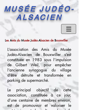
MUSÉE JUDÉO-
ALSACIEN
L
es
A
mis
du
M
usée
J
udéo
-
A
lsacien de
B
ouxwiller
L’association des Amis du Musée
Judéo-Alsacien de Bouxwiller s’est
constituée en 1983 sous l’impulsion
de Gilbert Weil, pour empêcher
l’ancienne synagogue du village
d’être détruite et transformée en
parking de supermarché.
Le principal objectif de cette
association, constituée à ce jour,
d’une centaine de membres environ,
est de promouvoir et valoriser le