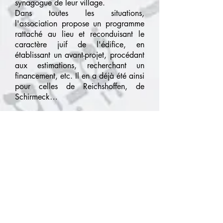
synagogue de leur village.
Dans toutes les situations,
l'association propose un programme
rattaché au lieu et reconduisant le
caractère juif de l'édifice, en
établissant un avant-projet, procédant
aux estimations, recherchant un
financement, etc. Il en a déjà été ainsi
pour celles de Reichshoffen, de
Schirmeck…
Mais pour l'AMJAB, le patrimoine
bâti ne se comprend que replacé
dans la culture qui l'a généré. Ainsi
la sauvegarde passe surtout par la
sensibilisation du public à cette
culture, d'où des recherches, des
expositions, des articles dans la
presse, des conférences en France et
à l'étranger, des traductions, des
publications.