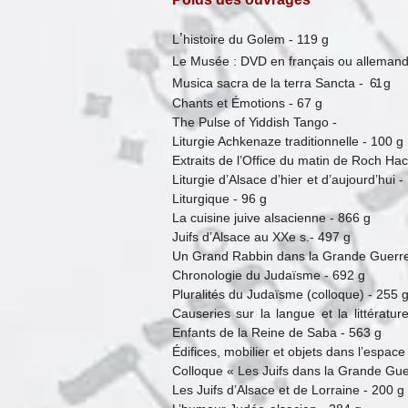
’
L
histoire du Golem - 119 g
Le Musée : DVD en français ou allemand
Musica sacra de la terra Sancta -
61 g
Chants et Émotions - 67 g
The Pulse of Yiddish Tango -
Liturgie Achkenaze traditionnelle - 100 g
Extraits de l’Office du matin de Roch Ha
Liturgie d’Alsace d’hier et d’auj
Liturgique - 96 g
La cuisine juive alsacienne - 866 g
Juifs d’Alsace au XXe s.- 497 g
Un Grand Rabbin dans la Grande Guerre
Chronologie du Judaïsme - 692 g
Pluralités du Judaïsme (colloque) - 255 
Causeries sur la langue et la littér
Enfants de la Reine de Saba - 563 g
Édifices, mobilier et objets dans l’espace 
Colloque « Les Juifs dans la Grande Gue
Les Juifs d’Alsace et de Lorraine - 200