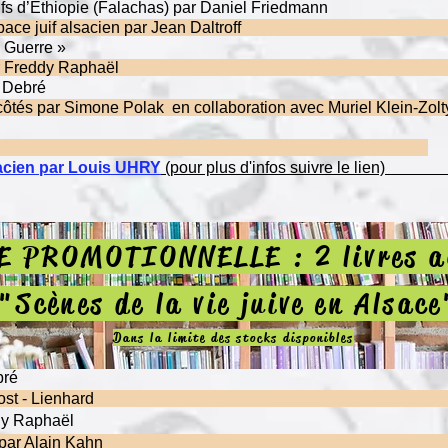
Saba Juifs d’Éthiopie (Falachas) par Daniel Fri
ts dans l’espace juif alsacien par Jean Daltr
uifs dans la Grande Guerre »
 et de Lorraine par Freddy Rapha
-alsacien par Simon Debré
tes côtés par Simone Polak en collaboration avec Muriel Kl
s d’humanité
rières de Joseph Bloch
lsacien par Louis UHRY
(pour plus d'infos suivre le l
 PROMOTIONNELLE : 2 livres a
 "Scènes de la vie juive en Alsace
Dans la limite des stocks disponibles
garés par François Debré
rof de Laurence Jost - Lienhar
r le monde de Freddy Raphaël
udéo-alsaciennes par Alain Kah