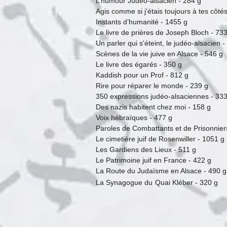
L’humour Judéo-alsacien - 284 g
Agis comme si j’étais toujours à te
Instants d’humanité - 1455 g
Le livre de prières de Joseph Bloch - 73
Un parler qui s'éteint, le judéo-alsacien -
Scènes de la vie juive en Alsace - 546 g
Le livre des égarés - 350 g
Kaddish pour un Prof - 812 g
Rire pour réparer le monde - 239 g
350 expressions judéo-alsaciennes - 3
Des nazis habitent chez moi - 158 g
Voix hébraïques - 477 g
Paroles de Combattants et de Prisonnie
Le cimetière juif de Rosenwiller - 1051 g
Les Gardiens des Lieux - 511 g
Le Patrimoine juif en France - 422 g
La Route du Judaïsme en Alsace - 490 g
La Synagogue du Quai