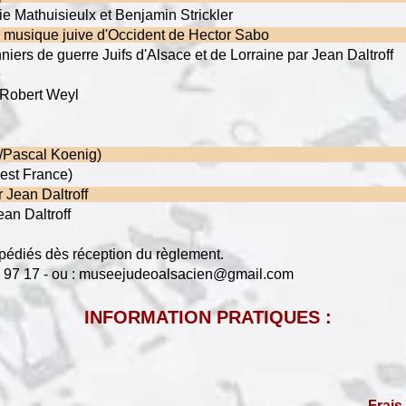
oi de Sylvie Mathuisieulx et Benjamin Strick
ge dans la musique juive d'Occident de Hector
risonniers de guerre Juifs d'Alsace et de Lorraine pa
de Rosenwiller, par Robert Weyl
Lieux (B.Cogitore /Pascal Koenig
f en France (Ed. Ouest France)
sme en Alsace par Jean Daltrof
Quai Kléber par Jean Daltroff
édiés dès réception du règlement.
 97 17 - ou :
museejudeoalsacien@gmail.com
INFORMATION PRATIQUES :
Frais