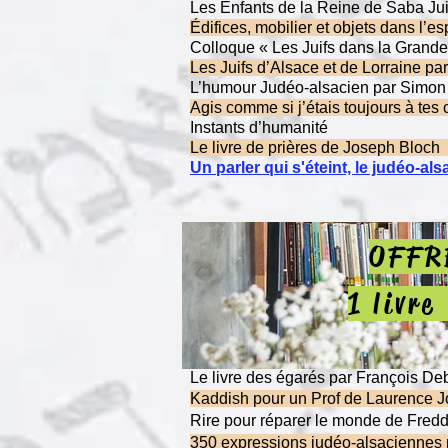
Les Enfants de la Reine de 
Édifices, mobilier et obje
Colloque « Les J
Les Juifs d’Alsace
L’humour Judéo
Agis comme si j’étais toujours à 
Instant
Le livre de p
Un parler qui s'éteint, le judéo-a
OFFRE
1 livre
Le livre des é
Kaddish pour un P
Rire pour répare
350 expressions j