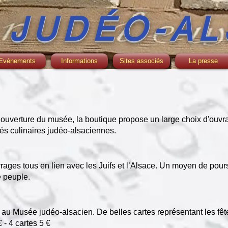
 JUDÉO-AL
Evénements
Informations
Sites associés
La presse
’ouverture du musée, la boutique propose un large choix d'ouvr
és culinaires judéo-alsaciennes.
ages tous en lien avec les Juifs et l’Alsace. Un moyen de pours
e peuple.
e au Musée judéo-alsacien. De belles cartes représentant les f
€ - 4 cartes 5 €