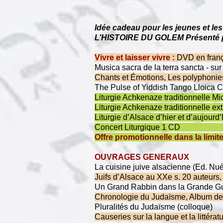
Idée cadeau pour les jeunes et le
L’HISTOIRE DU GOLEM Présenté 
Vivre et laisser vivre :
DVD en 
Musica sacra de la terra sancta -
Chants et Émotions, Les poly
The Pulse of Yiddish Tango Lloica
Liturgie Achkenaze tradit
Liturgie Achkenaze traditio
Liturgie d’Alsac
Concert 
Offre promotionnelle dans 
OUVRAGES GENERAUX
La cuisine juive
Juifs d’Alsace au XX
Un Grand Rabbin dans la Gran
Chronologie du Jud
Pluralités d
Causeries sur la langu