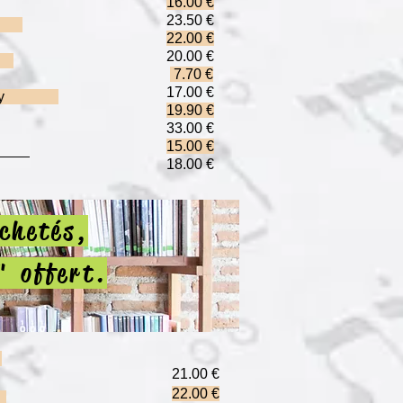
16.00 €
edmann
23.50 €
off
22.00 €
20.
00 €
ël
7.70 €
17.00 €
ein-Zolty
19.90 €
33.00 €
15.00 €
ien)
18.00 €
chetés,
" offert.
d
21.00 €
22.00 €
n