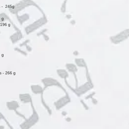
s côtés - 245g
3 g
 196 g
33 g
rs - 266 g
 Kléber - 320 g