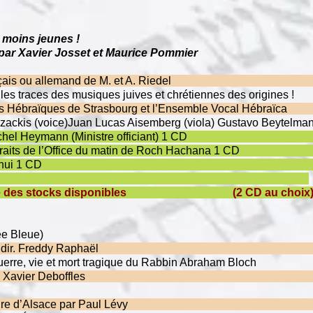
s moins jeunes !
par Xavier Josset et Maurice Pommier
12.0
français ou allemand de M. et A. Ri
 sur les traces des musiques juives et chrétiennes des or
phonies Hébraïques de Strasbourg et l’Ensemble Voc
 Czackis (voice)Juan Lucas Aisemberg (viola) Gustavo Beytel
ionnelle Michel Heymann (Ministre officiant
nnelle extraits de l’Office du matin de Roch Hac
e d’hier et d’aujourd’hui 1 
Liturgique 1 CD
la limite des stocks disponibles
(2 CD au ch
 alsacienne (Ed. Nuée Bleue)
e s. 20 auteurs, dir. Freddy Raphaë
de Guerre, vie et mort tragique du Rabbin Abraham 
aïsme, Album de Xavier Deboffle
u Judaïsme (colloque)
e et la littérature d’Alsace par Paul Lé