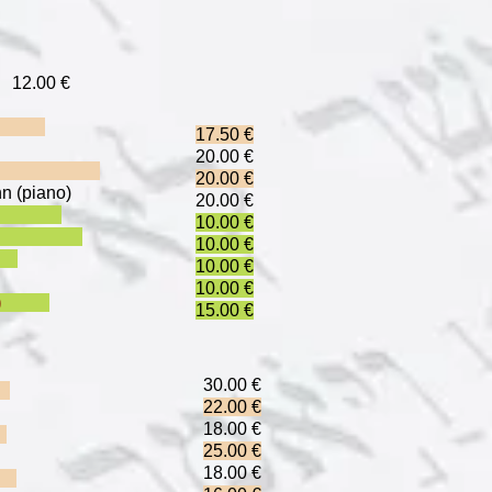
0 €
edel
17.50 €
igines !
20.00 €
al Hébraïca
20.00 €
mann (piano)
20.00 €
) 1 CD
10.00 €
hana 1 CD
10.00 €
CD
10.00 €
10.00 €
oix)
15.00 €
30.00 €
l
22.00 €
Bloch
18.00 €
s
25.
00 €
18.00 €
vy