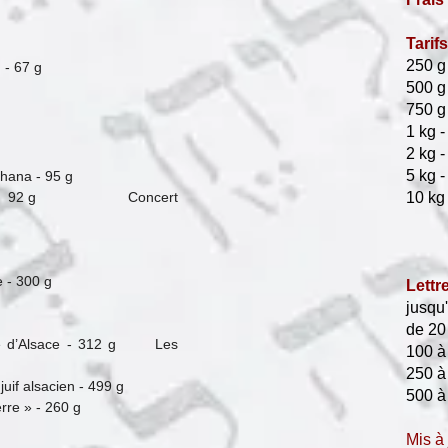
Tarif
250 g 
 - 67 g
500 g 
750 g 
1 kg -
2 kg -
5 kg -
chana - 95 g
ourd’hui - 92 g Concert
10 kg 
 - 300 g
Lettr
jusqu'
g
de 20
ature d’Alsace - 312 g Les
100 à
250 à
juif alsacien - 499 g
500 à
rre » - 260 g
 g
Mis à