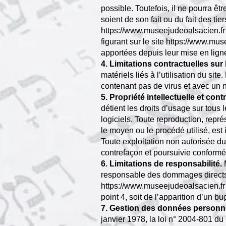
possible. Toutefois, il ne pourra ê
soient de son fait ou du fait des tie
https://www.museejudeoalsacien.fr
figurant sur le site
https://www.mus
apportées depuis leur mise en lign
4. Limitations contractuelles su
matériels liés à l’utilisation du sit
contenant pas de virus et avec un n
5. Propriété intellectuelle et con
détient les droits d’usage sur tous
logiciels. Toute reproduction, repré
le moyen ou le procédé utilisé, es
Toute exploitation non autorisée d
contrefaçon et poursuivie conformém
6. Limitations de responsabilité.
M
responsable des dommages directs et
https://www.museejudeoalsacien.fr
point 4, soit de l’apparition d’un b
7. Gestion des données personne
janvier 1978, la loi n° 2004-801 du