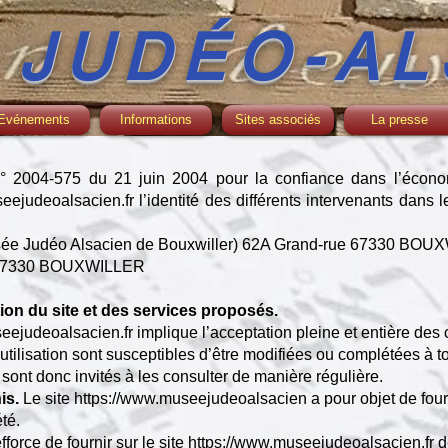
 JUDÉO-AL
Evénements
Informations
Sites associés
La presse
i n° 2004-575 du 21 juin 2004 pour la confiance dans l’écono
eejudeoalsacien.fr
l’identité des différents intervenants dans 
usée Judéo Alsacien de Bouxwiller) 62A Grand-rue 67330 BO
e 67330 BOUXWILLER
tion du site et des services proposés.
eejudeoalsacien.fr
implique l’acceptation pleine et entière des 
utilisation sont susceptibles d’être modifiées ou complétées à to
sont donc invités à les consulter de manière régulière.
nis.
Le site
https://www.museejudeoalsacien
a pour objet de fou
té.
ce de fournir sur le site
https://www.museejudeoalsacien.fr
d