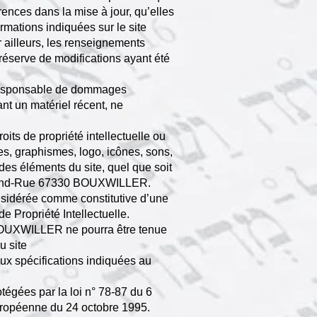
rences dans la mise à jour, qu’elles
ormations indiquées sur le site
ar ailleurs, les renseignements
réserve de modifications ayant été
u responsable de dommages
sant un matériel récent, ne
s de propriété intellectuelle ou
ges, graphismes, logo, icônes, sons,
 des éléments du site, quel que soit
 A Grand-Rue 67330 BOUXWILLER.
onsidérée comme constitutive d’une
e Propriété Intellectuelle.
OUXWILLER ne pourra être tenue
u site
 aux spécifications indiquées au
égées par la loi n° 78-87 du 6
 Européenne du 24 octobre 1995.