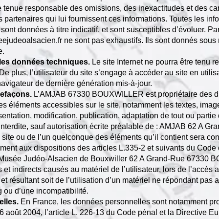
tre tenue responsable des omissions, des inexactitudes et des ca
rs partenaires qui lui fournissent ces informations. Toutes les inf
sont données à titre indicatif, et sont susceptibles d’évoluer. P
eejudeoalsacien.fr
ne sont pas exhaustifs. Ils sont donnés sous 
e.
r les données techniques.
Le site Internet ne pourra être ten
e. De plus, l’utilisateur du site s’engage à accéder au site en utili
avigateur de dernière génération mis-à-jour.
trefaçons.
L’AMJAB 67330 BOUXWILLER est propriétaire des droit
 les éléments accessibles sur le site, notamment les textes, ima
sentation, modification, publication, adaptation de tout ou partie
t interdite, sauf autorisation écrite préalable de : AMJAB 62
u site ou de l’un quelconque des éléments qu’il contient sera c
ent aux dispositions des articles L.335-2 et suivants du Code d
usée Judéo-Alsacien de Bouxwiller 62 A Grand-Rue 67330 B
 indirects causés au matériel de l’utilisateur, lors de l’accès a
et résultant soit de l’utilisation d’un matériel ne répondant pas
ug ou d’une incompatibilité.
lles.
En France, les données personnelles sont notamment prot
 6 août 2004, l’article L. 226-13 du Code pénal et la Directive