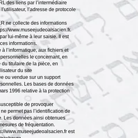
URL des liens par l’intermédiaire
l’utilisateur, l’adresse de protocole
 ne collecte des informations
tps://www.museejudeoalsacien.fr
.
ar lui-même à leur saisie. Il est
 ces informations.
à l’informatique, aux fichiers et
es personnelles le concernant, en
du titulaire de la pièce, en
lisateur du site
édée ou vendue sur un support
personnelles. Les bases de données
mars 1996 relative à la protection
susceptible de provoquer
ui ne permet pas l’identification de
site. Les données ainsi obtenues
s mesures de fréquentation.
ps://www.museejudeoalsacien.fr
est