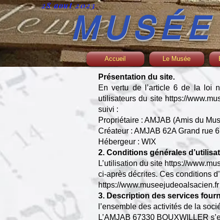
28 aout 2023
MUSÉE
Accueil
Le Musée
Présentation du site.
En vertu de l’article 6 de la lo
utilisateurs du site
https://www.mus
suivi :
Propriétaire : AMJAB (Amis du M
Créateur : AMJAB 62A Grand ru
Hébergeur : WIX
2. Conditions générales d’utilisa
L’utilisation du site
https://www.mus
ci-après décrites. Ces conditions d’
https://www.museejudeoalsacien.fr
3. Description des services four
l’ensemble des activités de la socié
L’AMJAB 67330 BOUXWILLER s’effor