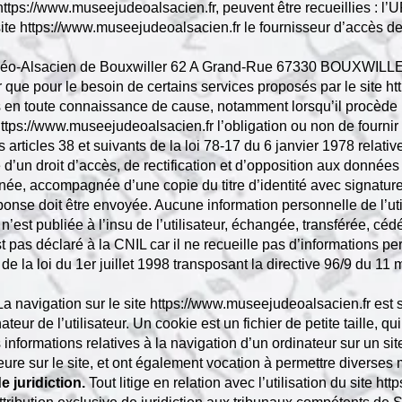
https://www.museejudeoalsacien.fr
, peuvent être recueillies : l’
site
https://www.museejudeoalsacien.fr
le fournisseur d’accès de 
udéo-Alsacien de Bouxwiller 62 A Grand-Rue 67330 BOUXWILLER
ur que pour le besoin de certains services proposés par le site
ht
ons en toute connaissance de cause, notamment lorsqu’il procède p
ttps://www.museejudeoalsacien.fr
l’obligation ou non de fournir
ticles 38 et suivants de la loi 78-17 du 6 janvier 1978 relative 
se d’un droit d’accès, de rectification et d’opposition aux donné
née, accompagnée d’une copie du titre d’identité avec signature 
éponse doit être envoyée. Aucune information personnelle de l’uti
n’est publiée à l’insu de l’utilisateur, échangée, transférée, c
st pas déclaré à la CNIL car il ne recueille pas d’informations 
de la loi du 1er juillet 1998 transposant la directive 96/9 du 11 
 La navigation sur le site
https://www.museejudeoalsacien.fr
est 
nateur de l’utilisateur. Un cookie est un fichier de petite taille, q
es informations relatives à la navigation d’un ordinateur sur un 
érieure sur le site, et ont également vocation à permettre diverse
e juridiction.
Tout litige en relation avec l’utilisation du site
htt