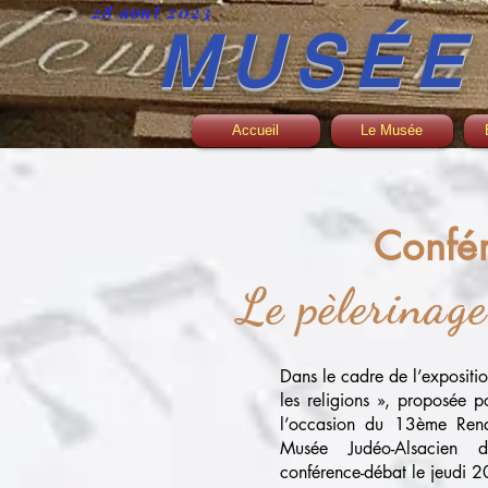
28 aout 2023
MUSÉE
Accueil
Le Musée
Confé
Le pèlerinage
Dans le cadre de l’expositio
les religions », proposée p
l’occasion du 13ème Rend
Musée Judéo-Alsacien d
conférence-débat le jeudi 2