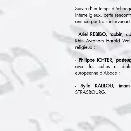
Suivie d’un temps d’échange
interreligieux, cette rencon
animée par trois intervenant
-
Ariel REBIBO, rabbin
, a
Rhin Avraham Harold Weill
religieux ;
-
Philippe ICHTER, pasteur
avec les cultes et dialog
européenne d’Alsace ;
-
Sylla KALILOU, imam
STRASBOURG.