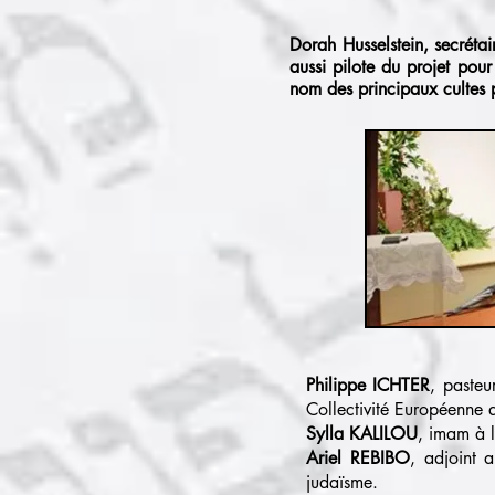
Dorah Husselstein
, secréta
aussi pilote du projet pour
nom des principaux cultes 
Philippe ICHTER
, pasteu
Collectivité Européenne d’
Sylla KALILOU
, imam à 
Ariel REBIBO
, adjoint 
judaïsme.