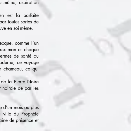
soi-même, aspiration
n est la parfaite
par toutes sortes de
ouve en soi-même.
Mecque, comme l’un
 musulman et chaque
termes de santé ou
 moderne, ce voyage
de chameau, ce qui
.
 de la Pierre Noire
t noircie de par les
e d’un mois ou plus
 ville du Prophète
aine de présence et