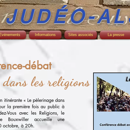
 JUDÉO-AL
Evénements
Informations
Sites associés
La presse
rence-débat
 dans les religions
n itinérante « Le pèlerinage dans
our la première fois au public à
ez-Vous avec les Religions, le
e Bouxwiller accueille une
0 octobre, à 20h.