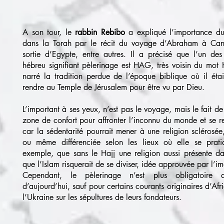
A son tour, le
rabbin Rebibo
a expliqué l’importance du 
dans la Torah par le récit du voyage d’Abraham à Can
sortie d’Egypte, entre autres. Il a précisé que l’un d
hébreu signifiant pèlerinage est HAG, très voisin du mot 
narré la tradition perdue de l’époque biblique où il étai
rendre au Temple de Jérusalem pour être vu par Dieu.
L’important à ses yeux, n’est pas le voyage, mais le fait de 
zone de confort pour affronter l’inconnu du monde et se re
car la sédentarité pourrait mener à une religion sclérosée
ou même différenciée selon les lieux où elle se prati
exemple, que sans le Hajj une religion aussi présente d
que l’Islam risquerait de se diviser, idée approuvée par l’i
Cependant, le pèlerinage n’est plus obligatoire 
d’aujourd’hui, sauf pour certains courants originaires d’A
l’Ukraine sur les sépultures de leurs fondateurs.