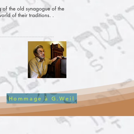
g of the old synagogue of the
orld of their traditions. .
Hommage à G.Weil