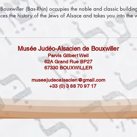
ouxwiller (Bas-Rhin) occupies the noble and classic buildin
aces the history of the Jews of Alsace and takes you into the w
Musée Judéo-Alsacien de Bouxwiller
Parvis Gilbert Weil
62A Grand Rue BP27
67330 BOUXWILLER
museejudeoalsacien@gmail.com
+33 (0) 3 88 70 97 17