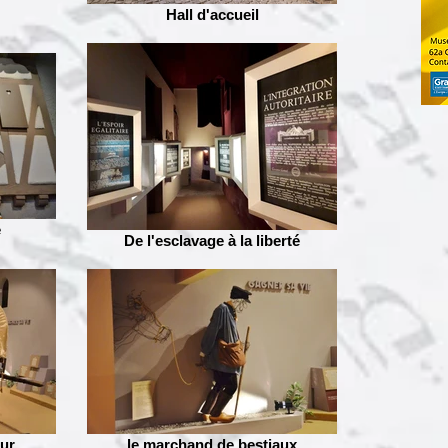
Hall d'accueil
e
De l'esclavage à la liberté
eur
le marchand de bestiaux