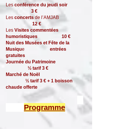
Les
conférence du jeudi soir
3 €
Les
concerts
de l’AMJAB
12 €
Les
Visites commentées
humoristiques
10 €
Nuit des Musées et Fête de la
Musiqu
e
entrées
gratuites
Journée du Patrimoine
½ tarif 3 €
Marché de Noël
½ tarif 3 € + 1 boisson
chaude offerte
Programme