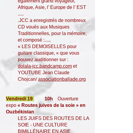
également grand voyageur,
Afrique, Asie, l’ Europe de l’ EST
.....
.JCC a enregistrés de nombreux
CD voués aux Musiques
Traditionnelles, pour la mémoire,
et composé :....,
« LES DEMOISELLES pour
guitare classique, « que vous
pouvez auditionner sur :
dolala-jcc.bandcamp.com
et
YOUTUBE Jean Claude
Chojcan/
associationballade.org
Vendredi 19
10h
Ouverture
expo
« Routes juives de la soie » en
Ouzbékistan
LES JUIFS DES ROUTES DE LA
SOIE - UNE CULTURE
BIMILLÉNAIRE EN ASIE