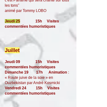
c'est Paname qui sera chanté sur tous
les tons"
animé par Tommy LOBO
Jeudi 25
15h
Visites
commentées humoristiques
Juillet
Jeudi 09 15h
Visites
commentées humoristiques
Dimanche 19 17h
Animation
:
« Route juive de la soie » en
Ouzbékistan par André Kosmicki
Vendredi 24 15h
Visites
commentées humoristiques