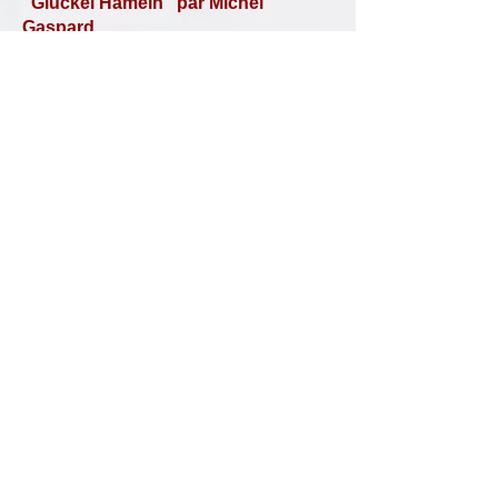
"Glückel Hameln" par Michel
Gaspard
Dimanche 20
Journée du
Patrimoine
Octobre
Jeudi 08 20h
conférence
«
Résistance des Juifs d’Alsace
»
Jean-Claude Richez
Dimanche 18
Journée
Européenne de la culture juive &
Mini-Festival
OT HLPP
*
14h30
Récital
Michèle Tauber
*
16h
Concert Ballade
Entrées:
1