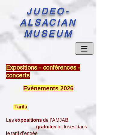
JUDEO-
ALSACIAN
MUSEUM
Expositions - conférences -
concerts
Evénements 2026
Tarifs
Les
expositions
de l’AMJAB
gratuites
incluses dans
le tarif d’entrée