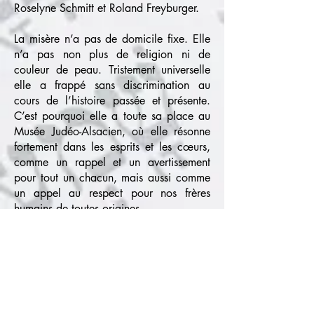
Roselyne Schmitt et Roland Freyburger.
La misère n’a pas de domicile fixe. Elle
n’a pas non plus de religion ni de
couleur de peau. Tristement universelle
elle a frappé sans discrimination au
cours de l’histoire passée et présente.
C’est pourquoi elle a toute sa place au
Musée Judéo-Alsacien, où elle résonne
fortement dans les esprits et les cœurs,
comme un rappel et un avertissement
pour tout un chacun, mais aussi comme
un appel au respect pour nos frères
humains de toutes origines.
Cette exposition n’est rien d’autre que
l’envers du miroir de notre société
d’aujourd’hui.
Passionnés de photographie depuis de
nombreuse années, Roselyne et Roland
racontent l’histoire de ces sans-abris