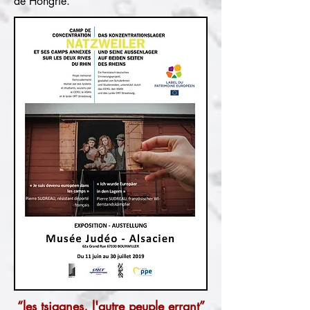
de Hongrie.
“les tsiganes, l'autre peuple errant”