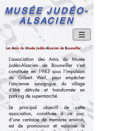
MUSÉE JUDÉO-
ALSACIEN
L
es
A
mis
du
M
usée
J
udéo
-
A
lsacien de
B
ouxwiller
L’association des Amis du Musée
Judéo-Alsacien de Bouxwiller s’est
constituée en 1983 sous l’impulsion
de Gilbert Weil, pour empêcher
l’ancienne synagogue du village
d’être détruite et transformée en
parking de supermarché.
Le principal objectif de cette
association, constituée à ce jour,
d’une centaine de membres environ,
est de promouvoir et valoriser le