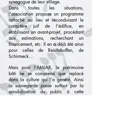
synagogue de leur village.
Dans toutes les situations,
l'association propose un programme
rattaché au lieu et reconduisant le
caractère juif de l'édifice, en
établissant un avant-projet, procédant
aux estimations, recherchant un
financement, etc. Il en a déjà été ainsi
pour celles de Reichshoffen, de
Schirmeck…
Mais pour l'AMJAB, le patrimoine
bâti ne se comprend que replacé
dans la culture qui l'a généré. Ainsi
la sauvegarde passe surtout par la
sensibilisation du public à cette
culture, d'où des recherches, des
expositions, des articles dans la
presse, des conférences en France et
à l'étranger, des traductions, des
publications.