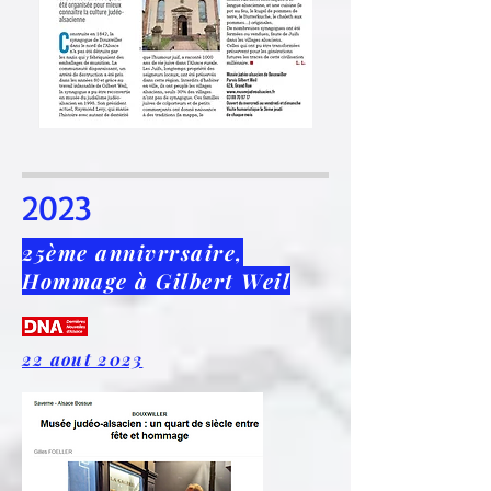
2023
25ème annivrrsaire,
Hommage à Gilbert Weil
22 aout 2023