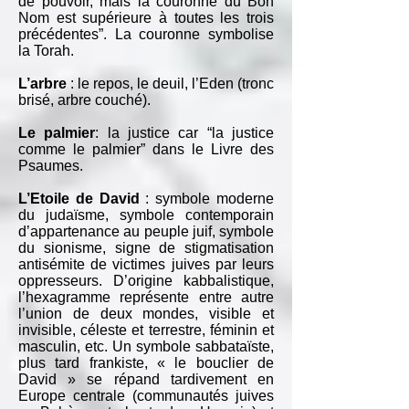
de pouvoir, mais la couronne du Bon
Nom est supérieure à toutes les trois
précédentes”. La couronne symbolise
la Torah.
L’arbre
: le repos, le deuil, l’Eden (tronc
brisé, arbre couché).
Le palmier
: la justice car “la justice
comme le palmier” dans le Livre des
Psaumes.
L’Etoile de David
: symbole moderne
du judaïsme, symbole contemporain
d’appartenance au peuple juif, symbole
du sionisme, signe de stigmatisation
antisémite de victimes juives par leurs
oppresseurs. D’origine kabbalistique,
l’hexagramme représente entre autre
l’union de deux mondes, visible et
invisible, céleste et terrestre, féminin et
masculin, etc. Un symbole sabbataïste,
plus tard frankiste, « le bouclier de
David » se répand tardivement en
Europe centrale (communautés juives