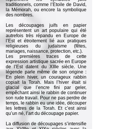
traditionnels, comme l’Etoile de David,
la Mémorah, ou encore la symbolique
des nombres.
Les découpages juifs en papier
représentent un art populaire qui été
autrefois très répandu en Europe de
l’Est et étroitement lié aux pratiques
religieuses du judaïsme (fêtes,
mariages, naissance, protection, etc.).
Les premières traces de cette
expression artistique sacrée en Europe
de l’Est datent du XIIIe siècle. Une
légende parle même de son origine :
En plein hiver, un courageux rabbin
copiait la Torah. Mais l’hiver était si
glacial que l’encre fini par geler,
empêchant ainsi le rabbin de continuer
son rude travail. Pour ne pas perdre de
temps, le rabbin eu une idée, découper
les lettres de la Torah. Et c’est ainsi
qu’un né, l’art du découpage papier.
La diffusion de découpages s’intensifie
aux XVIIIe et XIXe siècles avec la