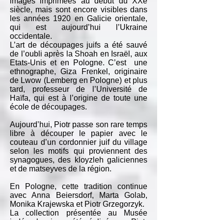
images imprimées au début du XXe
siècle, mais sont encore visibles dans
les années 1920 en Galicie orientale,
qui est aujourd’hui l’Ukraine
occidentale.
L’art de découpages juifs a été sauvé
de l’oubli après la Shoah en Israël, aux
Etats-Unis et en Pologne. C’est une
ethnographe, Giza Frenkel, originaire
de Lwow (Lemberg en Pologne) et plus
tard, professeur de l’Université de
Haïfa, qui est à l’origine de toute une
école de découpages.
Aujourd’hui, Piotr passe son rare temps
libre à découper le papier avec le
couteau d’un cordonnier juif du village
selon les motifs qui proviennent des
synagogues, des kloyzleh galiciennes
et de matseyves de la région.
En Pologne, cette tradition continue
avec Anna Beiersdorf, Marta Golab,
Monika Krajewska et Piotr Grzegorzyk.
La collection présentée au Musée