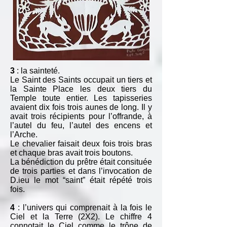
3
: la sainteté.
Le Saint des Saints occupait un tiers et
la Sainte Place les deux tiers du
Temple toute entier. Les tapisseries
avaient dix fois trois aunes de long. Il y
avait trois récipients pour l’offrande, à
l’autel du feu, l’autel des encens et
l’Arche.
Le chevalier faisait deux fois trois bras
et chaque bras avait trois boutons.
La bénédiction du prêtre était consituée
de trois parties et dans l’invocation de
D.ieu le mot “saint” était répété trois
fois.
4
: l’univers qui comprenait à la fois le
Ciel et la Terre (2X2). Le chiffre 4
connotait le Ciel comme le trône de